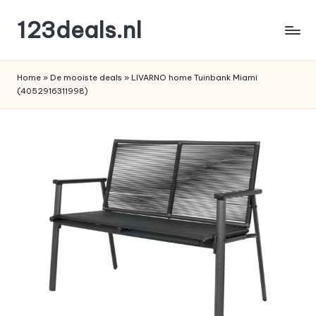
123deals.nl
Ga
naar
de
de
leukste
inhoud
Home
»
De mooiste deals
»
LIVARNO home Tuinbank Miami
deals
(4052916311998)