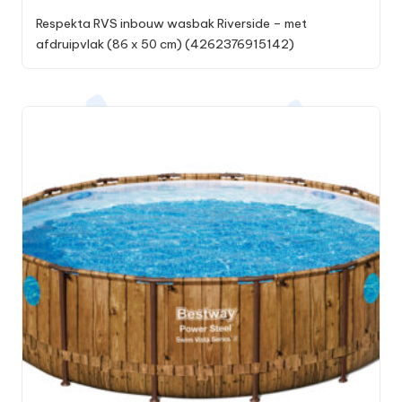
Respekta RVS inbouw wasbak Riverside – met
afdruipvlak (86 x 50 cm) (4262376915142)