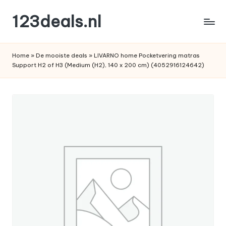
123deals.nl
Ga
naar
de
de
leukste
inhoud
Home
»
De mooiste deals
»
LIVARNO home Pocketvering matras
deals
Support H2 of H3 (Medium (H2), 140 x 200 cm) (4052916124642)