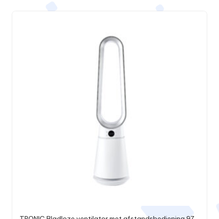
TRONIC Bladloze ventilator met afstandsbediening 97