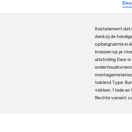
Bes
Kastelement dat i
dankzij de handig
opbergruimte in d
krassen op je vl
uitstraling Deur i
onderhoudsvriende
montagemateriaal
tabletd Type: Bur
vakken, 1 lade en 
Rechte variant: 