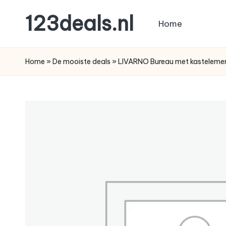
123deals.nl
Home
Ga
naar
de
de
leukste
Home
»
De mooiste deals
»
LIVARNO Bureau met kastelem
inhoud
deals