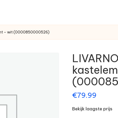
ent – wit (0000850000526)
LIVARNO
kastelem
(00008
€
79.99
Bekijk laagste prijs