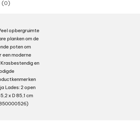
 (0)
 Veel opbergruimte
bare planken om de
mende poten om
or een moderne
st Krasbestendig en
nodigde
Productkenmerken
ja Lades: 2 open
75,2 x D 85,1 cm
000850000526)