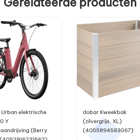
Gerelateerde producten
 Urban elektrische
dobar Kweekbak
.0 Y
(zilvergrijs, XL)
gaandrijving (Berry
(4055894583067)
) (4052916231562)