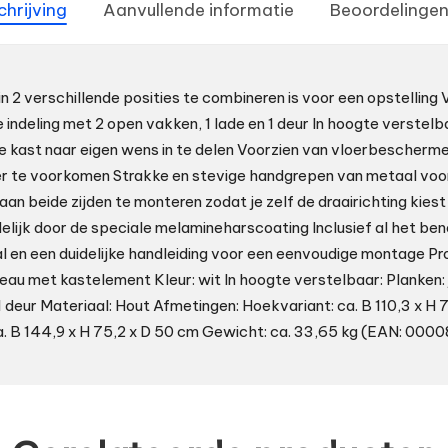
chrijving
Aanvullende informatie
Beoordelingen
n 2 verschillende posities te combineren is voor een opstelling
e indeling met 2 open vakken, 1 lade en 1 deur In hoogte verstel
e kast naar eigen wens in te delen Voorzien van vloerbescher
oer te voorkomen Strakke en stevige handgrepen van metaal vo
s aan beide zijden te monteren zodat je zelf de draairichting kie
lijk door de speciale melamineharscoating Inclusief al het be
 en een duidelijke handleiding voor een eenvoudige montage 
eau met kastelement Kleur: wit In hoogte verstelbaar: Planken: 
1 deur Materiaal: Hout Afmetingen: Hoekvariant: ca. B 110,3 x H 
ca. B 144,9 x H 75,2 x D 50 cm Gewicht: ca. 33,65 kg (EAN: 0