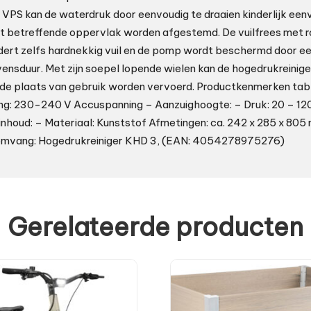
VPS kan de waterdruk door eenvoudig te draaien kinderlijk ee
et betreffende oppervlak worden afgestemd. De vuilfrees met 
dert zelfs hardnekkig vuil en de pomp wordt beschermd door ee
vensduur. Met zijn soepel lopende wielen kan de hogedrukreinig
nde plaats van gebruik worden vervoerd. Productkenmerken ta
ng: 230-240 V Accuspanning – Aanzuighoogte: – Druk: 20 – 120
inhoud: – Materiaal: Kunststof Afmetingen: ca. 242 x 285 x 805
somvang: Hogedrukreiniger KHD 3, (EAN: 4054278975276)
Gerelateerde producten