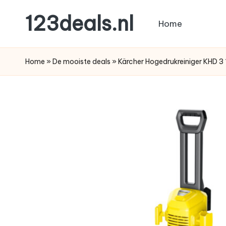
123deals.nl
Home
Ga
naar
de
de
leukste
Home
»
De mooiste deals
»
Kärcher Hogedrukreiniger KHD 
inhoud
deals