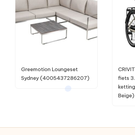
Greemotion Loungeset
CRIVIT
Sydney (4005437286207)
fiets 3
kettin
Beige