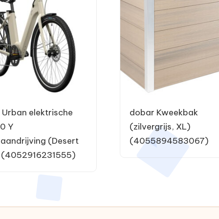
 Urban elektrische
dobar Kweekbak
.0 Y
(zilvergrijs, XL)
gaandrijving (Desert
(4055894583067)
) (4052916231555)