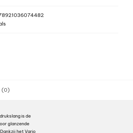
78921036074482
als
 (0)
drukslang is de
 voor glanzende
Dankzij het Vario