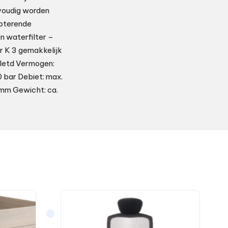
nvoudig worden
roterende
n waterfilter –
er K 3 gemakkelijk
bletd Vermogen:
 bar Debiet: max.
 mm Gewicht: ca.