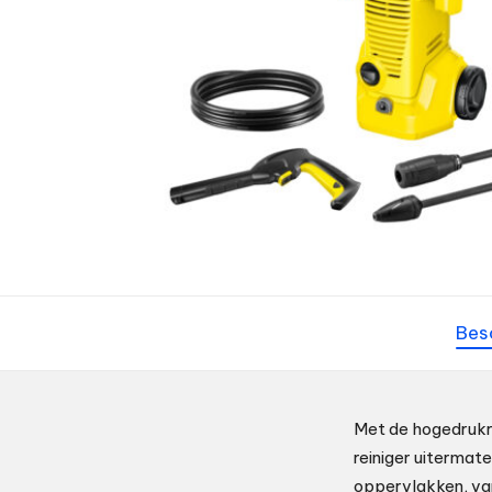
Bes
Met de hogedrukre
reiniger uitermat
oppervlakken, van