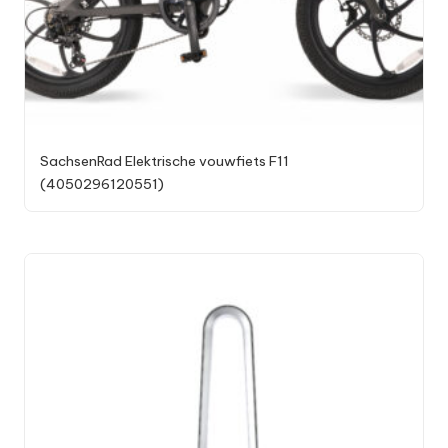
SachsenRad Elektrische vouwfiets F11
(4050296120551)