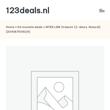
123deals.nl
Ga
naar
de
de
leukste
inhoud
Home
»
De mooiste deals
»
INTER LINK Dressoir (2-deurs, Naturel)
deals
(3015187501629)