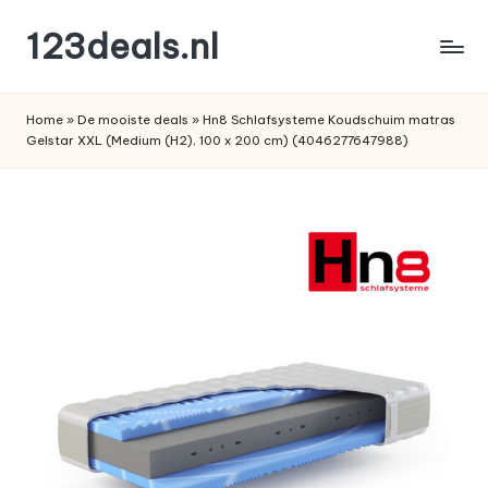
123deals.nl
Ga
naar
de
de
leukste
inhoud
Home
»
De mooiste deals
»
Hn8 Schlafsysteme Koudschuim matras
deals
Gelstar XXL (Medium (H2), 100 x 200 cm) (4046277647988)