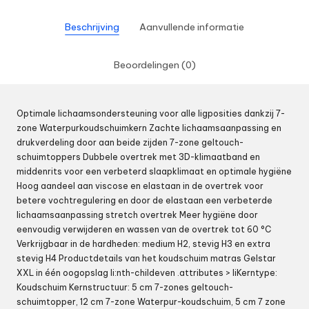
Beschrijving
Aanvullende informatie
Beoordelingen (0)
Optimale lichaamsondersteuning voor alle ligposities dankzij 7-
zone Waterpurkoudschuimkern Zachte lichaamsaanpassing en
drukverdeling door aan beide zijden 7-zone geltouch-
schuimtoppers Dubbele overtrek met 3D-klimaatband en
middenrits voor een verbeterd slaapklimaat en optimale hygiëne
Hoog aandeel aan viscose en elastaan in de overtrek voor
betere vochtregulering en door de elastaan een verbeterde
lichaamsaanpassing stretch overtrek Meer hygiëne door
eenvoudig verwijderen en wassen van de overtrek tot 60 °C
Verkrijgbaar in de hardheden: medium H2, stevig H3 en extra
stevig H4 Productdetails van het koudschuim matras Gelstar
XXL in één oogopslag li:nth-childeven .attributes > liKerntype:
Koudschuim Kernstructuur: 5 cm 7-zones geltouch-
schuimtopper, 12 cm 7-zone Waterpur-koudschuim, 5 cm 7 zone