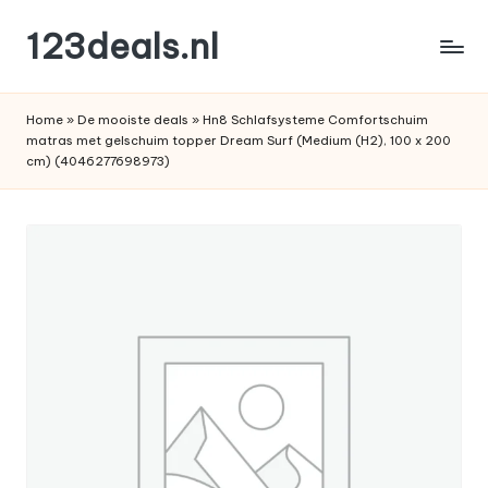
123deals.nl
Ga
naar
de
de
leukste
inhoud
Home
»
De mooiste deals
»
Hn8 Schlafsysteme Comfortschuim
deals
matras met gelschuim topper Dream Surf (Medium (H2), 100 x 200
cm) (4046277698973)