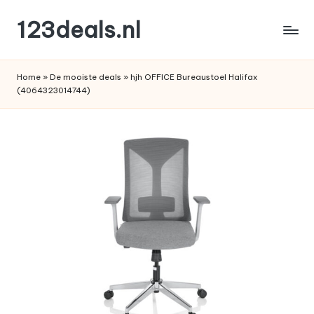
123deals.nl
Ga
naar
de
de
leukste
inhoud
Home
»
De mooiste deals
»
hjh OFFICE Bureaustoel Halifax
deals
(4064323014744)