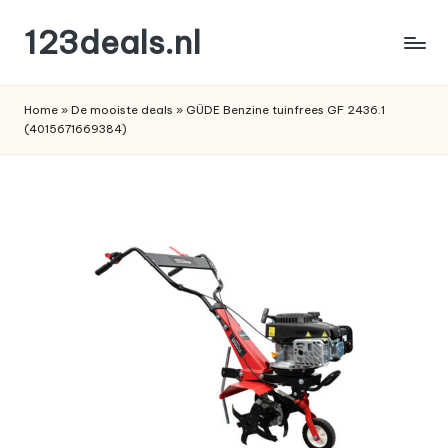
123deals.nl
Ga
naar
de
de
leukste
inhoud
Home
»
De mooiste deals
»
GÜDE Benzine tuinfrees GF 2436.1
deals
(4015671669384)