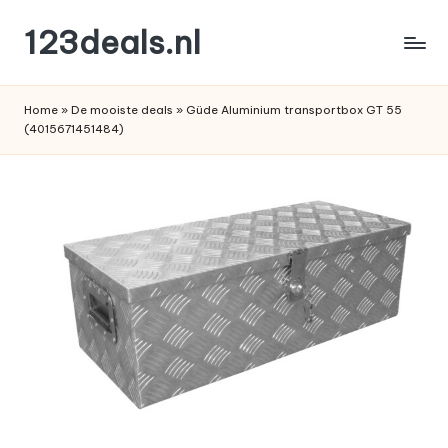
123deals.nl
Ga
naar
de
de
leukste
inhoud
Home
»
De mooiste deals
»
Güde Aluminium transportbox GT 55
deals
(4015671451484)