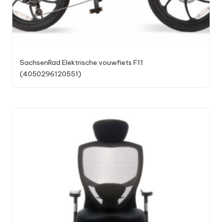
SachsenRad Elektrische vouwfiets F11
(4050296120551)