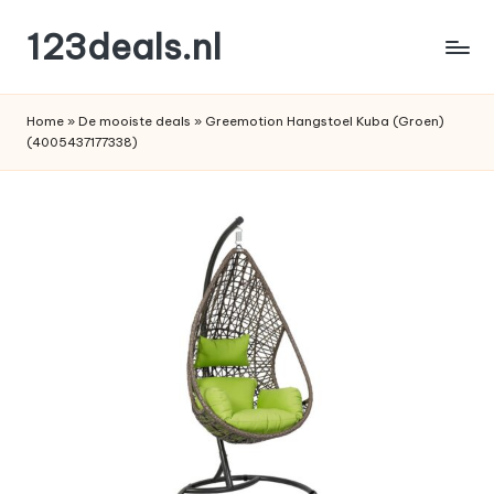
123deals.nl
Ga
naar
de
de
leukste
inhoud
Home
»
De mooiste deals
»
Greemotion Hangstoel Kuba (Groen)
deals
(4005437177338)