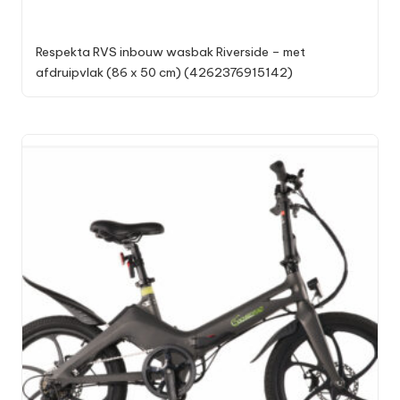
Respekta RVS inbouw wasbak Riverside – met
afdruipvlak (86 x 50 cm) (4262376915142)