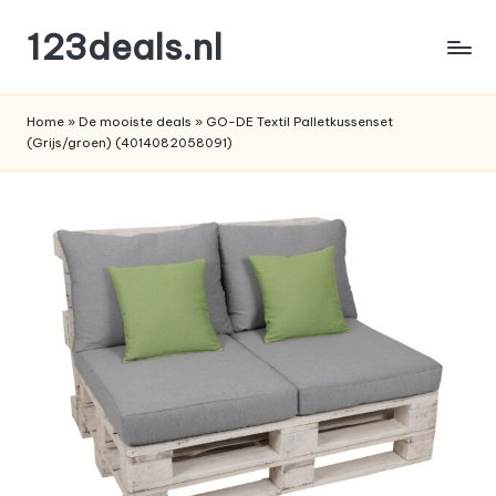
123deals.nl
Ga
naar
de
de
leukste
inhoud
Home
»
De mooiste deals
»
GO-DE Textil Palletkussenset
deals
(Grijs/groen) (4014082058091)