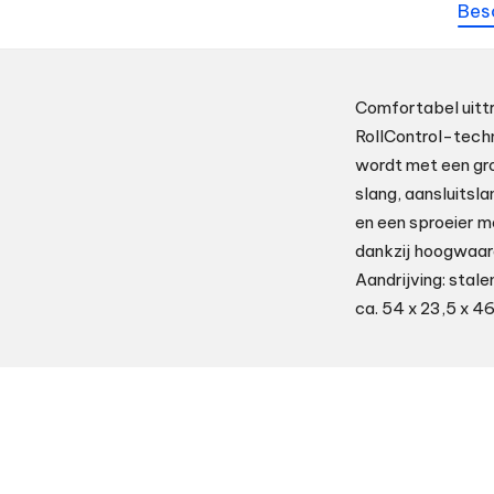
Bes
Comfortabel uitt
RollControl-tech
wordt met een gro
slang, aansluitsl
en een sproeier m
dankzij hoogwaar
Aandrijving: stal
ca. 54 x 23,5 x 