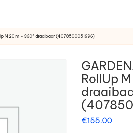
lUp M 20 m – 360° draaibaar (4078500051996)
GARDENA
RollUp M
draaiba
(407850
€
155.00