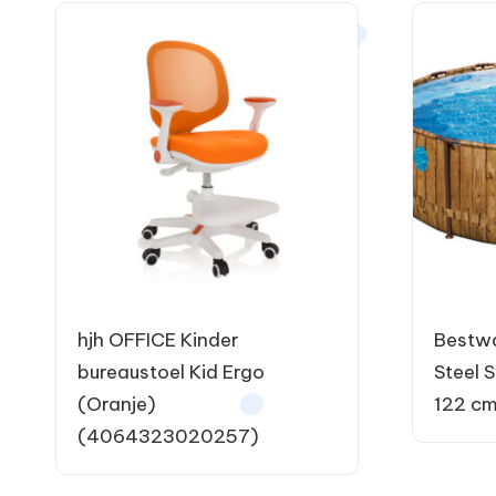
hjh OFFICE Kinder
Bestw
bureaustoel Kid Ergo
Steel 
(Oranje)
122 c
(4064323020257)