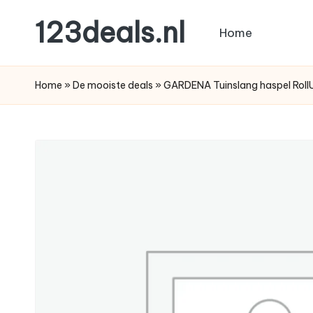
123deals.nl
Home
Ga
naar
de
de
leukste
Home
»
De mooiste deals
»
GARDENA Tuinslang haspel Rol
inhoud
deals