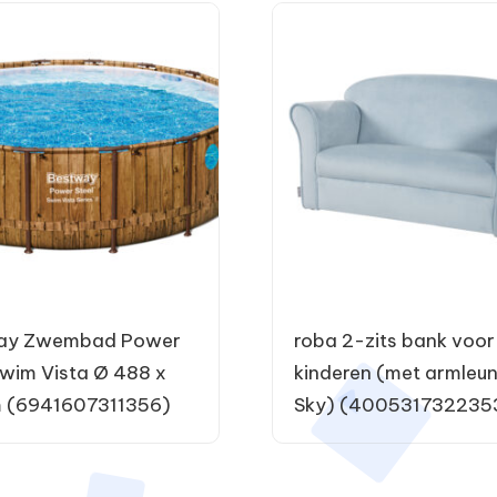
ay Zwembad Power
roba 2-zits bank voor
Swim Vista Ø 488 x
kinderen (met armleun
m (6941607311356)
Sky) (400531732235