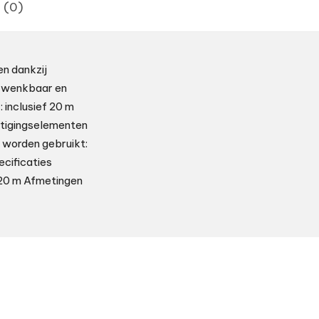
 (0)
n dankzij
 zwenkbaar en
 inclusief 20 m
stigingselementen
r worden gebruikt:
cificaties
 20 m Afmetingen