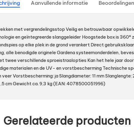
chrijving
Aanvullende informatie
Beoordelingen
rekken met vergrendelingsstop Veilig en betrouwbaar opwikkele
nologie en geïntegreerde slanggeleider Hoogstede box is 360°
ndspies op elke plek in de grond verankert Direct gebruiksklaar:
ang, alle benodigde originele Gardena systeemonderdelen, beve
et twee verschillende sproeistraalopties Kan het hele jaar doo
dige materialen en de UV- en vorstbescherming Technische spe
en veer Vorstbescherming: ja Slangdiameter: 11 mm Slanglengte:
46,5 cm Gewicht ca. 9,3 kg (EAN: 4078500051996)
Gerelateerde producten