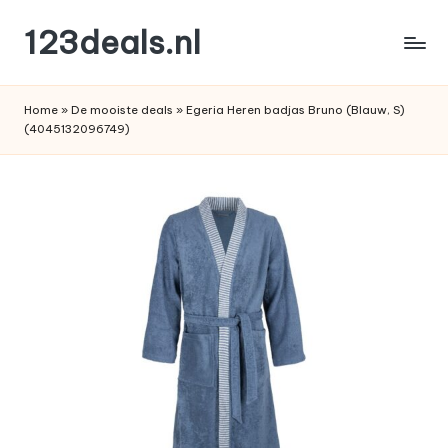
123deals.nl
Ga
naar
de
de
leukste
inhoud
Home
»
De mooiste deals
»
Egeria Heren badjas Bruno (Blauw, S)
deals
(4045132096749)