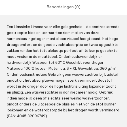
Beoordelingen (0)
Een klassieke kimono voor elke gelegenheid – de contrasterende
gestreepte bies en ton-sur-ton riem maken van deze
harmonieus ingetogen mantel een visueel hoogtepunt. Het hoge
draagcomfort en de goede vochtabsorptie en twee opgestikte
zakken ronden het totaalplaatje perfect af. Je kun je geschikte
maat vinden in de maattabel. Onderhoudsvriendelijk en
huidvriendelijk Wasbaar tot 60° C Geschikt voor droger
Materiaal 100 % katoen Maten ca. S – XL Gewicht ca. 360 g/m²
Onderhoudsinstructies Gebruik geen wasverzachter bij badstof,
omdat dit het absorptievermogen sterk vermindert Badstof
wordt in de droger door de hoge luchtinsluiting bijzonder zacht
en pluizig. Een wasverzachter is dan niet meer nodig. Gebruik
indien mogelijk geen of slechts zeer weinig wasverzachter,
omdat anders de uitgespoelde pluisjes niet van de stof kunnen
loskomen en de waterabsorptie bij het drogen wordt verminderd.
(EAN: 4045132096749)