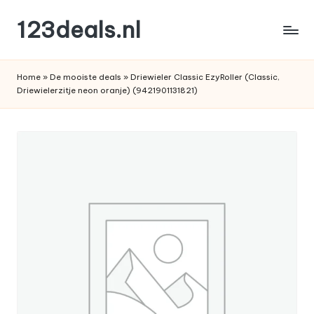
123deals.nl
Ga
naar
de
de
leukste
inhoud
Home
»
De mooiste deals
»
Driewieler Classic EzyRoller (Classic,
deals
Driewielerzitje neon oranje) (9421901131821)