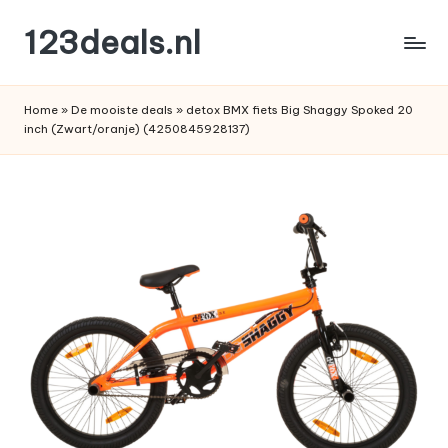
123deals.nl
Ga
naar
de
de
leukste
inhoud
Home
»
De mooiste deals
»
detox BMX fiets Big Shaggy Spoked 20
deals
inch (Zwart/oranje) (4250845928137)