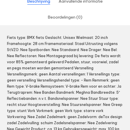
Beschrijving
Aanvullende informatie
Beoordelingen (0)
Fiets type: BMX fiets Geslacht: Unisex Wielmaat: 20 inch
Framehoogte: 28 cm Framemateriaal: Staal Uitrusting volgens
StVZO: Nee Spatborden: Nee Standaard: Nee Drager: Nee Bel:
Nee Reflectoren: Nee Montagegraad bij levering: De fiets wordt
voor 85% gemonteerd geleverd Pedalen, stuur, voorwiel, zadel
en pegs moeten worden gemonteerd Versnelling
Versnellingsmerk: geen Aantal versnellingen: 1 Versnellings type:
geen versnelling Versnellingshendel type: – Rem Remmerk: geen
Rem type: V-brake Remsysteem: V-brake Rem voor en achter: Ja
Terugtraprem: Nee Banden Bandmerk: Meghna Bandbreedte: 5″
Reflectiebanden: n.v.t. Bandsnelspanner: Nee Stuur Stuur type:
recht stuur Hoogteverstelling: Nee Stuursnelspanner: Nee Greep
type: stunt Vork Vorkmerk: geen Vork type: starre vork
Vorkvering: Nee Zadel Zadelmerk: geen Zadelvorm: deTox design
zadel Zadelvulling: schuim Zadelsnelspanner: Nee Zadelvering:
Nee Gewicht Product: ca. 13 kg Gebruikersgewicht: max. 100 kg