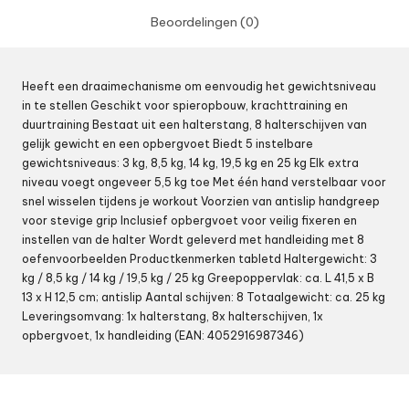
Beoordelingen (0)
Heeft een draaimechanisme om eenvoudig het gewichtsniveau
in te stellen Geschikt voor spieropbouw, krachttraining en
duurtraining Bestaat uit een halterstang, 8 halterschijven van
gelijk gewicht en een opbergvoet Biedt 5 instelbare
gewichtsniveaus: 3 kg, 8,5 kg, 14 kg, 19,5 kg en 25 kg Elk extra
niveau voegt ongeveer 5,5 kg toe Met één hand verstelbaar voor
snel wisselen tijdens je workout Voorzien van antislip handgreep
voor stevige grip Inclusief opbergvoet voor veilig fixeren en
instellen van de halter Wordt geleverd met handleiding met 8
oefenvoorbeelden Productkenmerken tabletd Haltergewicht: 3
kg / 8,5 kg / 14 kg / 19,5 kg / 25 kg Greepoppervlak: ca. L 41,5 x B
13 x H 12,5 cm; antislip Aantal schijven: 8 Totaalgewicht: ca. 25 kg
Leveringsomvang: 1x halterstang, 8x halterschijven, 1x
opbergvoet, 1x handleiding (EAN: 4052916987346)