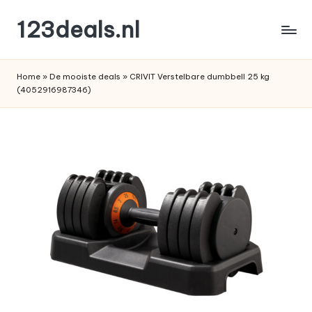
123deals.nl
Ga
naar
de
de
leukste
inhoud
Home
»
De mooiste deals
»
CRIVIT Verstelbare dumbbell 25 kg
deals
(4052916987346)