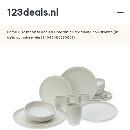
123deals.nl
Ga
naar
de
de
leukste
inhoud
Home
»
De mooiste deals
»
Creatable Serviesset Uno Offwhite (16-
deals
delig combi-servies) (4045486330667)