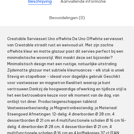
Beschrijving
Aanvullende informatie
Beoordelingen (0)
Creatable Serviesset Uno offwhite De Uno Offwhite serviesset
van Creatable straalt rust en eenvoud uit. Met zijn zachte
offwhite kleur en matte glazuur past dit servies perfect bij een
minimalistische woonstijl. Wat maakt deze set bijzonder?
Minimalistisch design met een rustige, natuurlijke uitstraling
Zijdematte glazuur met subtiele kleurnuances – elk stuk is uniek
Stevig en stapelbaar – ideaal voor dagelijks gebruik Geschikt
voor vaatwasser en magnetron Kwaliteit waarop je kunt
vertrouwen Dankzij de hoogwaardige afwerking en tijdloze stijl is
het een betrouwbare keuze voor elk moment van de dag, van
ontbijt tot diner. Producteigenschappen tabletd
Vaatwasserbestendig: ja Magnetronbestendig: ja Materiaal:
Steengoed Afmetingen: 12-delig: 4 dinerborden Ø 28 cm, 4
dessertborden Ø 21 cm en 4 multifunctionele schalen Ø 16 cm 16-
delig: 4 dinerborden Ø 28 cm, 4 dessertborden Ø 21 cm, 4
multifunctionele schalen Ø 16 cm en 4 koffiekopjes 37 cl (EAN: