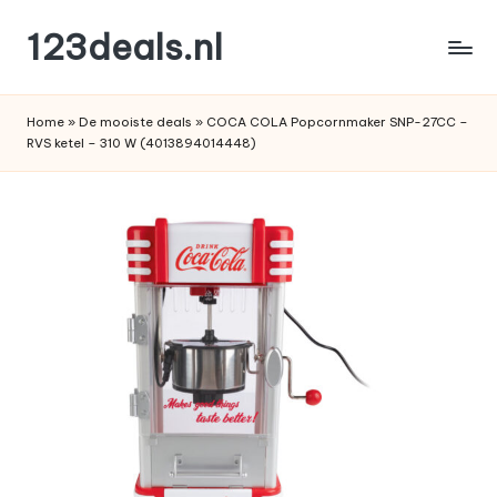
123deals.nl
Ga
naar
de
de
leukste
inhoud
Home
»
De mooiste deals
»
COCA COLA Popcornmaker SNP-27CC –
deals
RVS ketel – 310 W (4013894014448)