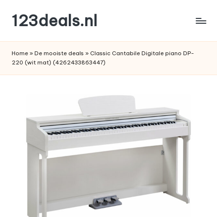
123deals.nl
Ga
naar
de
de
leukste
inhoud
Home
»
De mooiste deals
»
Classic Cantabile Digitale piano DP-
deals
220 (wit mat) (4262433863447)