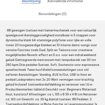
Beschrijving
Aanvullende informatie
Beoordelingen (0)
: 88 gewogen toetsen met hamermechaniek voor een natuurlijk
speelgevoel Aanslaggevoeligheid instelbaar in 5 stappen voor
dynamische klank 64-stemmige polyfonie voor rijke en volle
tonen 20 hoogwaardige klanken en 10 interne demo-songs voor
variatie Functies zoals Dual, Split en Twinova voor creatieve
mogelijkheden Reverb-effect en D.a.s. voor een indrukwekkend
geluid Geïntegreerde metronoom met tempobereik van 30 tot
280 bpm Drie pedalen Sustain, Soft, Sostenuto voor expressieve
speeltechniek Twee hoofdtelefoonaansluitingen voor stil
oefenen Aansluitingen: Voeding, AUX In/Out, USB to Host en
pedaal Luidsprekers met 2x 20 Watt vermogen voor krachtig
geluid Inclusief toetsenbordafdekking en netsnoer van 1,6 m
Productkenmerken tabletd Geschikt voor: Beginners Materiaal:
Hout, kunststof Afmetingen: ca. L 135 x B 39 x H 81 cm Netsnoer:
ca. 160 cm Gewicht: ca. 35 kg Aantal toetsen: 88 Pedalen: 3
Toetsenbordafdekking: ja Mute-functie: ja Leveringsomvang: 1x