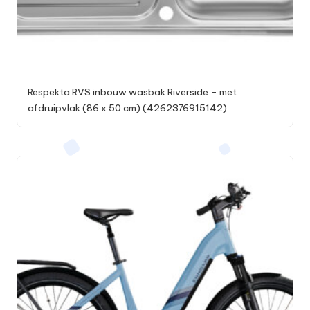
Respekta RVS inbouw wasbak Riverside – met
afdruipvlak (86 x 50 cm) (4262376915142)