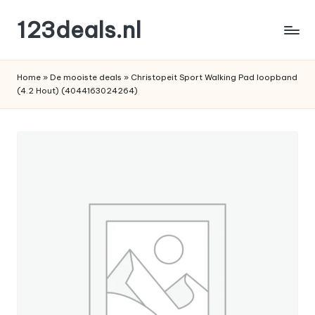
123deals.nl
Ga
naar
de
de
leukste
inhoud
Home
»
De mooiste deals
»
Christopeit Sport Walking Pad loopband
deals
(4.2 Hout) (4044163024264)