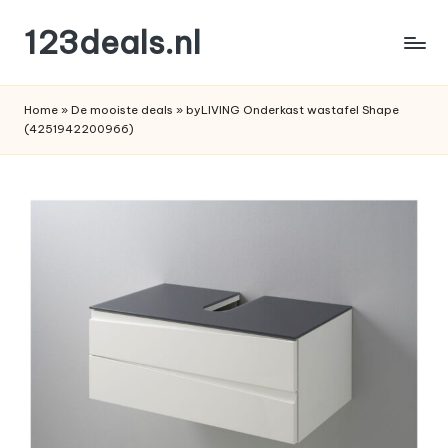
123deals.nl
Ga
naar
de
de
leukste
inhoud
Home
»
De mooiste deals
»
byLIVING Onderkast wastafel Shape
deals
(4251942200966)