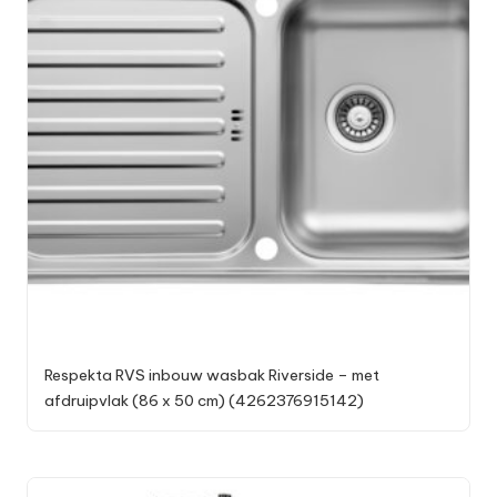
Respekta RVS inbouw wasbak Riverside – met
afdruipvlak (86 x 50 cm) (4262376915142)