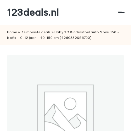
123deals.nl
Ga
naar
de
de
leukste
inhoud
Home
»
De mooiste deals
»
BabyGO Kinderstoel auto Move 360 –
deals
Isofix – 0-12 jaar – 40-150 cm (4260332056700)